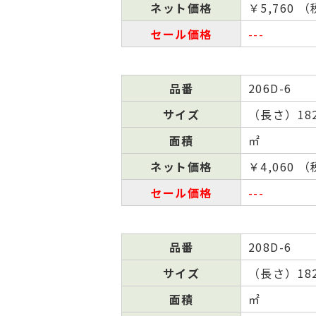
ネット
価格
￥5,760 
セール
価格
---
品番
206D-6
サイズ
（⻑さ）182
面積
㎡
ネット
価格
￥4,060 
セール
価格
---
品番
208D-6
サイズ
（⻑さ）182
面積
㎡