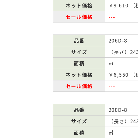
ネット
価格
￥9,610 
セール
価格
---
品番
206D-8
サイズ
（⻑さ）243
面積
㎡
ネット
価格
￥6,550 
セール
価格
---
品番
208D-8
サイズ
（⻑さ）243
面積
㎡