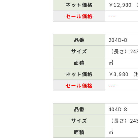
ネット
価格
￥12,980
セール
価格
---
品番
204D-8
サイズ
（⻑さ）243
面積
㎡
ネット
価格
￥3,980 
セール
価格
---
品番
404D-8
サイズ
（⻑さ）243
面積
㎡