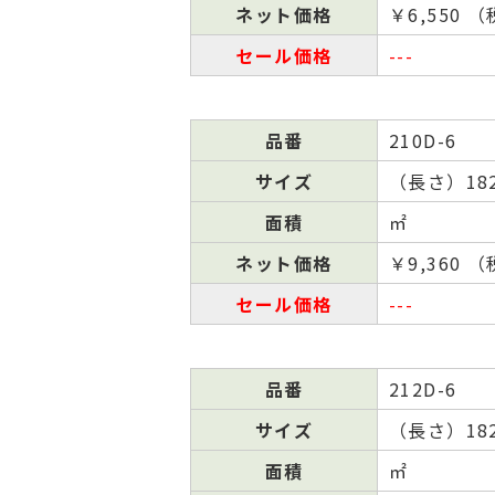
ネット
価格
￥6,550 
セール
価格
---
品番
210D-6
サイズ
（⻑さ）182
面積
㎡
ネット
価格
￥9,360 
セール
価格
---
品番
212D-6
サイズ
（⻑さ）182
面積
㎡