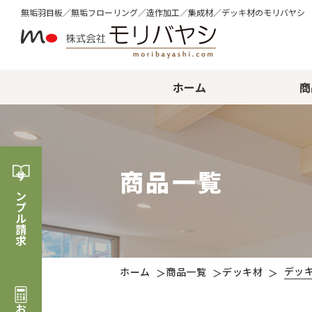
無垢⽻⽬板／無垢フローリング／造作加⼯／集成材／デッキ材のモリバヤシ
ホーム
商
商品一覧
サンプル請求
デッキ
ホーム
商品一覧
デッキ材
＞
＞
＞