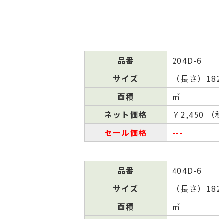
品番
204D-6
サイズ
（⻑さ）182
面積
㎡
ネット
価格
￥2,450 
セール
価格
---
品番
404D-6
サイズ
（⻑さ）182
面積
㎡