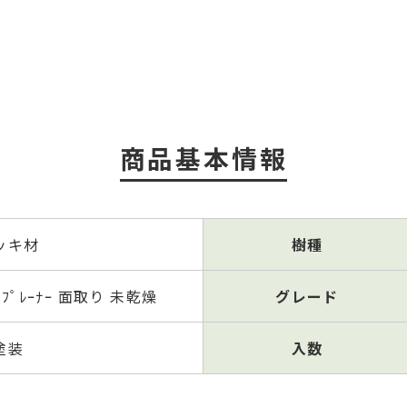
商品基本情報
ッキ材
樹種
ﾌﾟﾚｰﾅｰ 面取り 未乾燥
グレード
塗装
⼊数