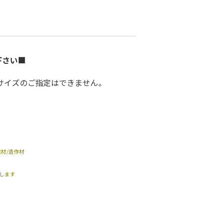
下さい■
サイズのご指定はできません。
材/造作材
します