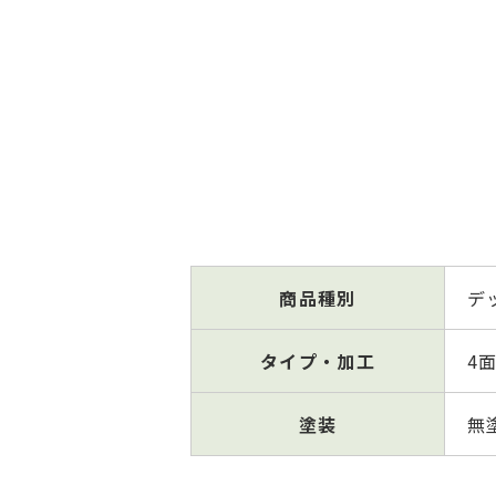
商品
種別
デ
タイプ・加⼯
4面
塗装
無