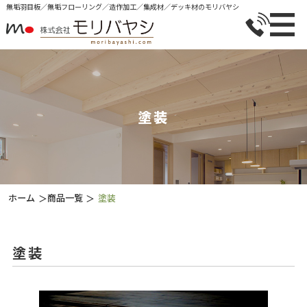
無垢⽻⽬板／無垢フローリング／造作加⼯／集成材／デッキ材のモリバヤシ
塗装
ホーム
商品一覧
塗装
＞
＞
塗装