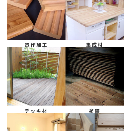
造作加工
集成材
デッキ材
塗装