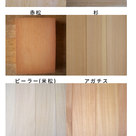
赤松
杉
ピーラー(米松)
アガチス