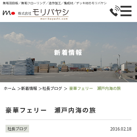
無垢⽻⽬板／無垢フローリング／造作加⼯／集成材／デッキ材のモリバヤシ
新着情報
ホーム
新着情報
社長ブログ
豪華フェリー 瀬戸内海の旅
＞
＞
＞
豪華フェリー 瀬戸内海の旅
2016.02.18
社長ブログ