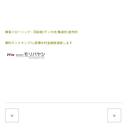
渋谷支店
渋谷中央支店
支 店 名
無垢フローリング・羽目板/デッキ材/集成材/造作材
無料カットサンプル/各種木材全国発送致します
<
>