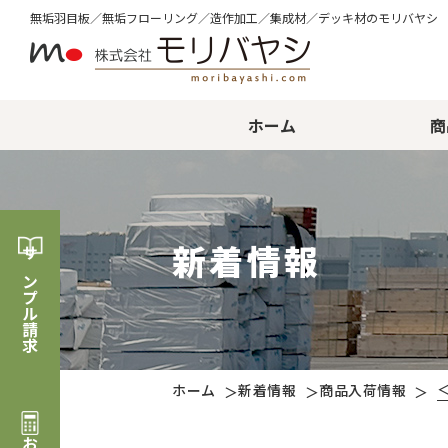
無垢⽻⽬板／無垢フローリング／造作加⼯／集成材／デッキ材のモリバヤシ
ホーム
商
新着情報
サンプル請求
ホーム
新着情報
商品入荷情報
＞
＞
＞