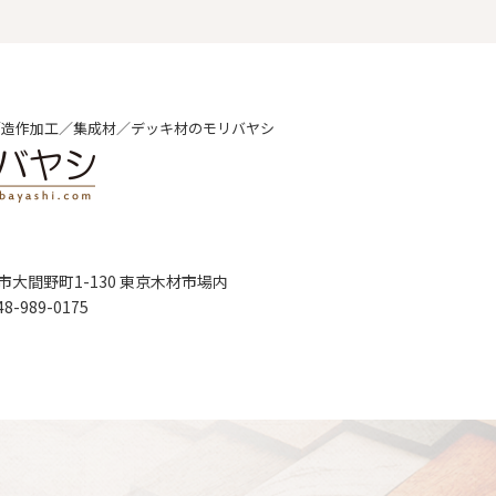
／造作加⼯／集成材／デッキ材のモリバヤシ
⾕市⼤間野町1-130 東京⽊材市場内
48-989-0175