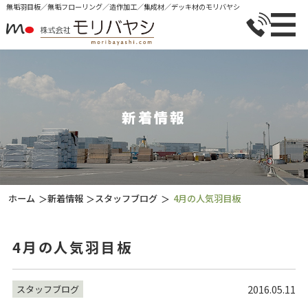
無垢⽻⽬板／無垢フローリング／造作加⼯／集成材／デッキ材のモリバヤシ
新着情報
ホーム
新着情報
スタッフブログ
4月の人気羽目板
＞
＞
＞
4月の人気羽目板
2016.05.11
スタッフブログ